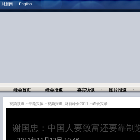
财新网
English
峰会首页
峰会报道
嘉宾访谈
图片报道
视频频道
>
专题实体
>
视频报道_财新峰会2011
>
峰会实录
谢国忠：中国人要致富还要靠制
2011年11月12日 10:46