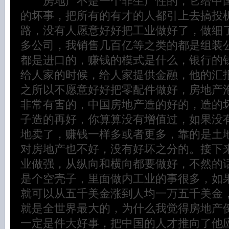
房地产不是一个非生产性的，它给中国
的坏事，把所有的有才的人都引上去搞投
路，没有人愿意好好把工业做好了，做细
多公司，我销售几百亿等之类的都是组装
都是进口的，赚钱的模式是什么，银行的
给人家的时候，给人家提供金融，他的汇
之所以不愿意好好把零配件做好，房地产
非常有害的，中国房地产造的好的，造的
子造的再好，你算算没有增值过，如果没
地卖了，赚钱一样多或者更多，靠的是土
对房地产也不好，没有好坏之分的。接下
业做强，从纵向和横向都要做好，不然的
是个空壳子，里面做内工业的事很多，如
就可以从五千美金涨到人均一万五千美金
就是全世界最大的，为什么我觉得房地产
一定是件大好事，把中国的人才推向了他