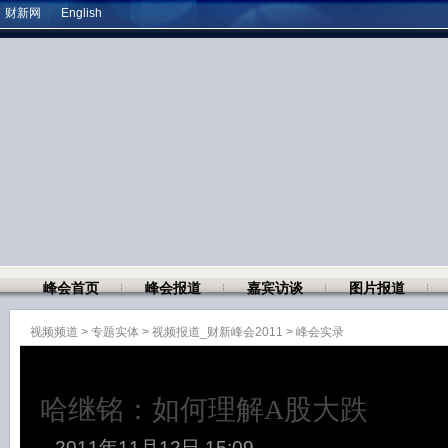
财新网
English
峰会首页
峰会报道
嘉宾访谈
图片报道
视频频道
>
专题实体
>
视频报道_财新峰会2011
>
峰会实录
哈继铭：如何理解A股大跌
2011年11月12日 15:09