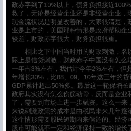
政赤字到了10%以上，债务负担接近100
救了，无论是经营企业还是非经营企业，
现金流状况是明显改善的，大家很清楚，
业是上市的，美国那种情形是政府帮助企
较差，财政赤字很大，财务负担很重。
相比之下中国当时用的财政刺激，名以
际上是信贷刺激，财政赤字中国没有怎么增
一年占3%左右，我估计今年2%左右，但是
年增长30%，比08、09、10年这三年的
GDP累计超出50%多。最后这一轮保增
政府其实没有怎么伤筋动骨，反而是企业
了，需要到市场上进一步融资。这么一来
来说刺激政策的成本是由税民未来几年逐
这个情形需要股民短期内来偿还的。经济
股市可能就不一定和经济保持一致的增长