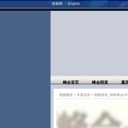
财新网
English
峰会首页
峰会报道
嘉
视频频道
>
专题实体
>
视频报道_财新峰会20
明年货币政策如何调？
财新记者 王长勇 黄蒂
2011年11月12日 1