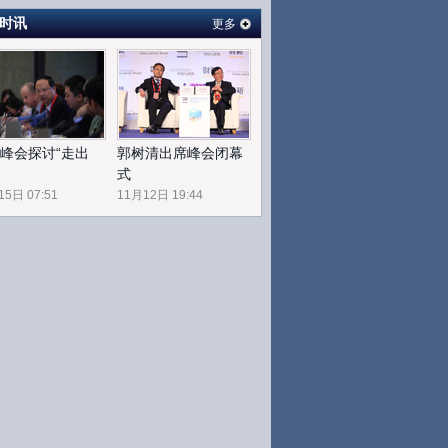
时讯
更多
峰会探讨“走出
郭树清出席峰会闭幕
式
15日 07:51
11月12日 19:44