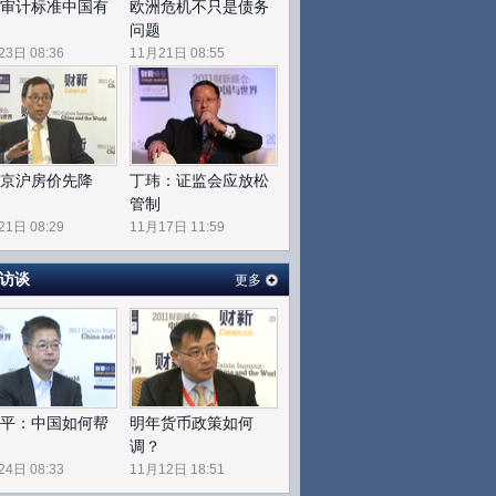
审计标准中国有
欧洲危机不只是债务
问题
23日 08:36
11月21日 08:55
京沪房价先降
丁玮：证监会应放松
管制
21日 08:29
11月17日 11:59
访谈
更多
平：中国如何帮
明年货币政策如何
调？
24日 08:33
11月12日 18:51