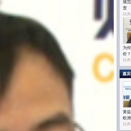
规范
责
11月
副主席兼首席投资策略师 哈继铭
增的货币信贷数据，新增信贷是5800亿，比预期要高出将近
中调的又过度了？
为何
一管就死，一放就乱的。那么这么多年来，政府也是不断的
价？
工具。我觉得这几年来最大的工具的产生，就是政府汇率变
11月
太多改变。那么刚才你提到的信贷就是个很好的例子。这个
一下子上去了，不能说是微调，信贷量大幅的变化，对于未
嘉宾
大的压力。
0年，我们的货币供应速度增长过快了。累计下来的货币增速
须过正。接下来看到某年，如果货币增速慢于GDP增速，那是
黄益
增长慢于GDP，但是很有限，还没有达到矫枉过正的状
欧洲
11月
，过去的剩余货币，未来如何得以消化呢？它还得要在某些