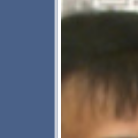
货币供应增速过快，必须矫枉过正
采访对象：高盛投资管理部中国
王长勇：
现在看起来 ，像今年新
1000亿。这个会不会在“微调”过程
哈继铭：
我们多年以来，一向是
在努力建设一些可以用来进行微调的
得可以进行微调。其他方面没有什么
信贷数量增长，原来觉得太慢，现在
来的货币供应和通货膨胀都会带来很
我觉得在过去3年，08、09、1
超过GDP增速50%，这个要矫枉必
很正常的，是对过去3年的纠正。
我们在前面几个月明显看到，M2的
态。眼前看到信贷增长速度又加快了