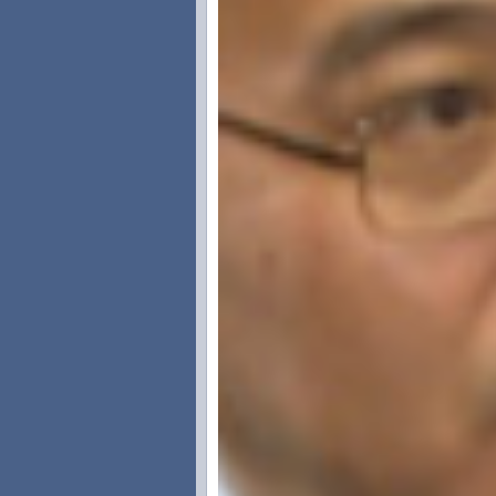
价格当中显现出来。不是房价就是物
所以我们应该看到，现在经济增长还
明年经济增长速度应该能保持在8%
不具备的话，我觉得还是应当谨慎。
王长勇：
刚才你讲到，今年货币
策应该比今年紧一些还是松一些？
哈继铭：
我觉得明年通货膨胀的
快的。而且最近一段时期，看到油价
平还会比较高。
具体落实到货币政策，我觉得还应
的。现在如果1年期存款利率放在3.
紧，从中也可以一些置换。比如利率
这样使得明年的政策更加的科学，更
评论