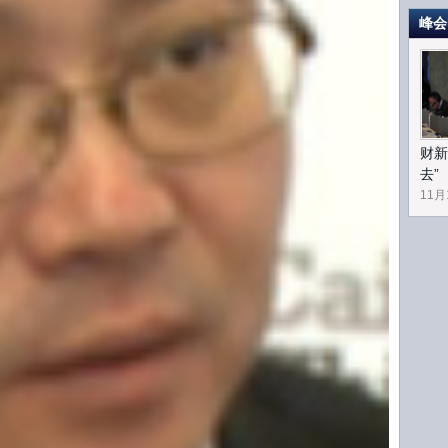
价。
峰会
是在9%以上，今年4季度也应该在8.5%甚至更高一些。
甚至更高水平的。在这种情况下，如果我们微调的工具本身并
政策是在矫枉过正，那么明年要不要继续矫枉过正？货币政
财新
去”
压力还是会有的。因为我们现在劳动力成本上升的速度是很
11月
和一些大宗商品价格又在开始上扬，我相信明年我们通胀水
该多运用一些价格性手段。包括我们利率还是低于通胀
6%的话，还是低于明年通胀的。当然我们有一些变量可能比较
水平可以提高一些，但是我们准备金率可以适当下调一些。
加的适度。