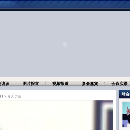
宾访谈
图片报道
视频报道
参会嘉宾
会议实录
峰会
11
>
嘉宾访谈
8:51