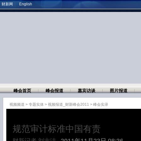
财新网
English
峰会首页
峰会报道
嘉宾访谈
图片报道
视频频道
>
专题实体
>
视频报道_财新峰会2011
>
峰会实录
规范审计标准中国有责
财新记者 刘志洁
2011年11月23日 08:36