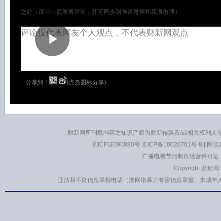
您好（请
登陆
后发表评论，并可同步到腾讯微博和新浪微博）
分享到：
(点亮图标分享)
财新网所刊载内容之知识产权为财新传媒及/或相关权利人
京ICP证090880号
京ICP备10026701号-8
|
网信算
广播电视节目制作经营许可证：
Copyright 财新网
违法和不良信息举报电话（涉网络暴力有害信息举报、未成年人举报、谣言信息