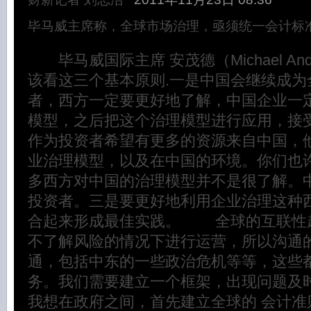
毕马威主席称，全球市场治理，亟须统一会计标
毕马威国际主席 安茂德（Michael An
该看这三个基本原则.一是中国会继续成为
者，西方一定要更好地了解，中国企业一
模型，之后把这个治理模型进行应用，接
作为投资者希望有更多的资源来自中国，
业治理模型，以及在中国的环境。你们也
多西方对中国的治理模型并不是很了解。
投资者。三是要更好地利用企业治理这种
合起来形成最佳实践。 全球的互联性
不了解风险的情况下进行运营，所以沟通
通，包括中东的一些政治危机等等，这些
务。我们需要建立一个框架，出现问题
我想在政府之间，首先建立全球的 会计准